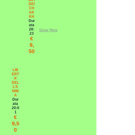
DEI
CH
AK
RA
Dur
ata
28:
Show More
23
€
9,
50
LIB
ERT
A’
DEL
L’A
NIM
A
Dur
ata
20:0
1
€
9,5
0