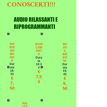
CONOSCERTI!!!
AUDIO RILASSANTI E
RIPROGRAMMANTI
GIA
RADI
NU
RDI
CAM
OV
NO
ENT
A
MA
O
IDE
GIC
Dura
NTI
O
ta
TA'
Dur
18:3
Dur
ata
4
ata
18:
€
19:
02
45
7,5
€
€
0
7,
9,
50
50
PUL
IZIA